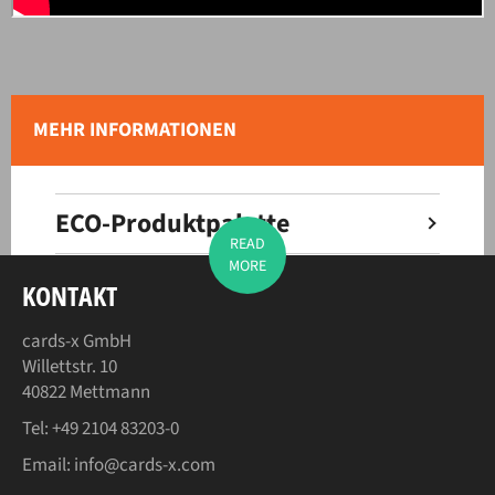
MEHR INFORMATIONEN
ECO-Produktpalette
READ
MORE
Produkt-Leitfäden
KONTAKT
Wer sind wir?
cards-x GmbH
Willettstr. 10
40822 Mettmann
Tel:
+49 2104 83203-0
Email:
info@cards-x.com