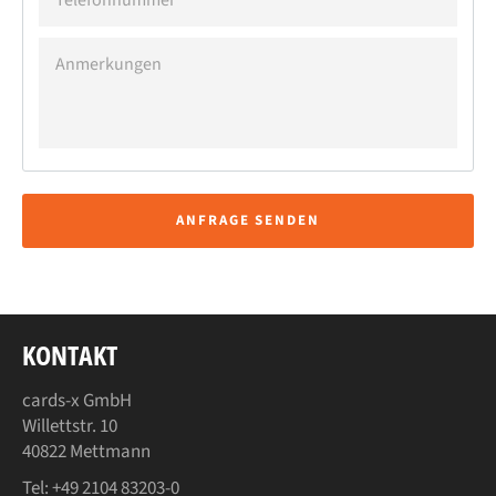
ANMERKUNGEN
ANFRAGE SENDEN
KONTAKT
cards-x GmbH
Willettstr. 10
40822 Mettmann
Tel:
+49 2104 83203-0